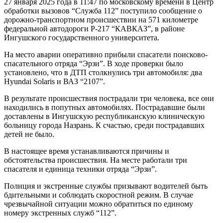
27 января 2025 года в 11:47 по московскому времени в Центр
обработки вызовов “Служба 112” поступило сообщение о
дорожно-транспортном происшествии на 571 километре
федеральной автодороги Р-217 “КАВКАЗ”, в районе
Ингушского государственного университета.
На место аварии оперативно прибыли спасатели поисково-
спасательного отряда “Эрзи”. В ходе проверки было
установлено, что в ДТП столкнулись три автомобиля: два
Hyundai Solaris и ВАЗ “2107”.
В результате происшествия пострадали три человека, все они
находились в попутных автомобилях. Пострадавшие были
доставлены в Ингушскую республиканскую клиническую
больницу города Назрань. К счастью, среди пострадавших
детей не было.
В настоящее время устанавливаются причины и
обстоятельства происшествия. На месте работали три
спасателя и единица техники отряда “Эрзи”.
Полиция и экстренные службы призывают водителей быть
бдительными и соблюдать скоростной режим. В случае
чрезвычайной ситуации можно обратиться по единому
номеру экстренных служб “112”.