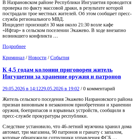
В Назрановском районе Республики Ингушетия проводится
проверка по факту массовой драки, в результате которой
пострадали трое местных жителей. Об этом сообщает пресс-
служба регионального МВД.
Инцидент произошёл 30 мая около 21:30 возле кафе
«Ифтар» в сельском поселении Экажево. В ходе внезапно
возникшего конфликта …
Подробнее
Криминал
/
Новости
/
События
К 4,5 годам колонии приговорен житель
Ингушетии за хранение оружия и патронов
29.05.2026 в 14:12
29.05.2026 в 19:02
/ 0 комментарий
Житель сельского поседения Экажево Назрановского района
признан виновным в незаконном приобретении и хранении
оружия, боеприпасов и взрывных устройств, сообщили в
пресс-службе прокуратуры республики.
Следствие установило, что 46-летний мужчина хранил дома
автомат, три магазина, 90 патронов и гранату с запалом,
которые обнаружили сотрудники управления ФСБ …