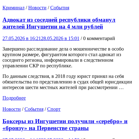
Криминал
/
Новости
/
События
Адвокат из соседней республики обманул
жителей Ингушетии на 4 млн рублей
27.05.2026 в 16:21
28.05.2026 в 15:01
/ 0 комментарий
Завершено расследование дела о мошенничестве в особо
крупном размере, фигурантом которого стал адвокат из
соседнего региона, информировали в следственном
управлении СКР по республике.
По данным следствия, в 2018 году юрист принял на себя
обязательства по представлению в судах общей юрисдикции
интересов шести местных жителей при рассмотрении …
Подробнее
Новости
/
События
/
Спорт
Боксеры из Ингушетии получили «серебро» и
«бронзу» на Первенстве страны