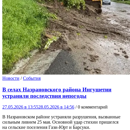
Новости
/
События
В селах Назрановского района Ингушетии
устранили последствия непогоды
27.05.2026 в 13:55
28.05.2026 в 14:56
/ 0 комментарий
В Назрановском районе устраняли разрушения, вызванные
сильным ливнем 25 мая. Основной удар стихии пришелся
на сельские поселения Гази-Юрт и Барсуки.