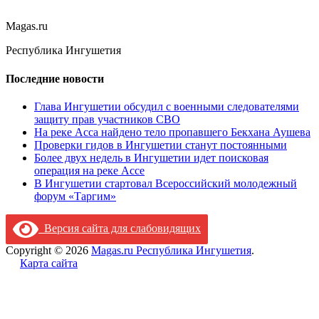
Magas.ru
Республика Ингушетия
Последние новости
Глава Ингушетии обсудил с военными следователями
защиту прав участников СВО
На реке Асса найдено тело пропавшего Бекхана Аушева
Проверки гидов в Ингушетии станут постоянными
Более двух недель в Ингушетии идет поисковая
операция на реке Ассе
В Ингушетии стартовал Всероссийский молодежный
форум «Таргим»
Версия сайта для слабовидящих
Copyright © 2026
Magas.ru Республика Ингушетия
.
Карта сайта