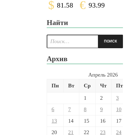
$
€
81.58
93.99
Найти
Архив
Апрель 2026
Пн
Вт
Ср
Чт
Пт
1
2
3
6
7
8
9
10
1
13
14
15
16
17
20
21
22
23
24