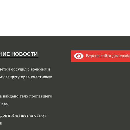
НИЕ НОВОСТИ
Версия сайта для слаб
шетии обсудил с военными
ми защиту прав участников
а найдено тело пропавшего
шева
дов в Ингушетии станут
и