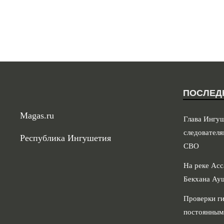
ПОСЛЕД
Magas.ru
Глава Ингу
следователя
Республика Ингушетия
СВО
На реке Асс
Бекхана Ау
Проверки ги
постоянным