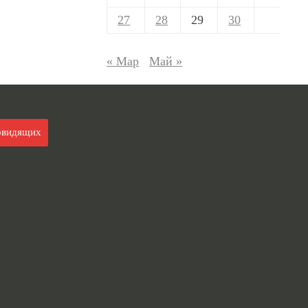
27
28
29
30
« Мар
Май »
овидящих