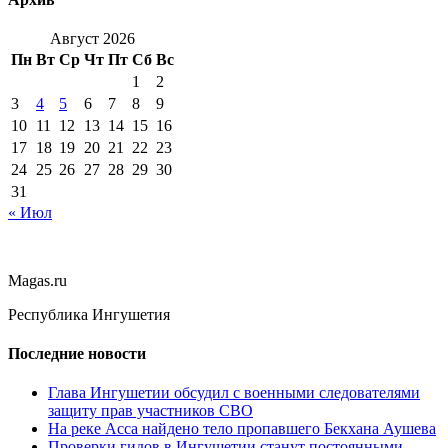
Август 2026
Пн
Вт
Ср
Чт
Пт
Сб
Вс
1
2
3
4
5
6
7
8
9
10
11
12
13
14
15
16
17
18
19
20
21
22
23
24
25
26
27
28
29
30
31
« Июл
Magas.ru
Республика Ингушетия
Последние новости
Глава Ингушетии обсудил с военными следователями
защиту прав участников СВО
На реке Асса найдено тело пропавшего Бекхана Аушева
Проверки гидов в Ингушетии станут постоянными