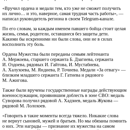
«Вручил ордена и медали тем, кто уже не сможет получить
их лично… и это, наверное, самая трудная часть работы», —
написал руководитель региона в своем Telegram-канале.
По его словам, за каждым именем павшего бойца стоит целая
жизнь, семья, родители, оставшиеся без защиты дети.
Какими бы искренними ни были слова, они не в силах
восполнить эту боль.
Ордена Мужества были переданы семьям лейтенанта
А. Мержоева, старшего сержанта Б. Дзагиева, сержанта
И. Оздоева, рядовых И. Гайтова, И. Мустабиева,
А. Халухоева, М. Яндиева, Р. Точиева. Медали «За отвагу» —
близким младшего сержанта Г. Гатиева и рядового
М. Ажигова.
Также были вручены государственные награды действующим
военнослужащим, проявившим доблесть в зоне СВО: медаль
Суворова получил рядовой А. Хадзиев, медаль Жукова —
рядовой М. Лолохоев.
«Говорить в такие моменты всегда тяжело. Никакие слова
не вернут сыновей, мужей и братьев. Но мы обязаны помнить
о них. Эти награды — признание их мужества на самом