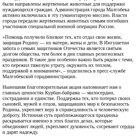
были направлены жертвенные животные для поддержки
нуждающихся граждан. Администрация города Малгобека
активно включилась в эту гуманитарную миссию. Власти
города передали жертвенных животных семьям погибших
участников специальной военной операции России.
«Помощь получили близкие тех, кто отдал свои жизни,
защищая Родину — их матери, жены и дети. В Ингушетии
забота о семьях защитников Отечества является святым
долгом общества, тем более в дни главных религиозных
праздников. В такие дни особенно важно быть рядом с теми,
кто пережил тяжелую утрату, окружить их теплом,
поддержкой и вниманием», – поделились в пресс-службе
Малгобекской горадминистрации.
Нынешняя благотворительная акция напоминает нам о
главных ценностях Курбан-байрама — милосердии,
сострадании и единстве. Поддержка тех, кто потерял своих
сыновей, мужей и отцов, защищавших мир и безопасность
Родины, укрепляет веру в справедливость и человеческую
доброту. Истинная суть приближающегося праздника
раскрывается именно в этих благих делах, которые
объединяют людей, укрепляют духовность, согревают сердца
и дарят надежду.