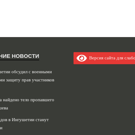
НИЕ НОВОСТИ
Версия сайта для слаб
шетии обсудил с военными
ми защиту прав участников
а найдено тело пропавшего
шева
дов в Ингушетии станут
и