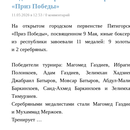
«Приз Победы»
11.05.2026 в 12:53
/ 0 комментарий
На открытом городском первенстве Пятигорс
«Приз Победы», посвященном 9 Мая, юные боксе
из республики завоевали 11 медалей: 9 золот
и 2 серебряных.
Победители турнира: Магомед Газдиев, Ибраг
Полонкоев, Адам Газдиев, Зелимхан Хадзие
Джабраил Батыров, Мовсар Батыров, Абдул-Мал
Баркинхоев, Саид-Ахмед Баркинхоев и Зелимх
Тимурзиев.
Серебряными медалистами стали Магомед Газди
и Мухаммад Мержоев.
Тренирует …