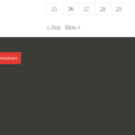
25
26
27
28
29
« Апр
Июн »
овидящих