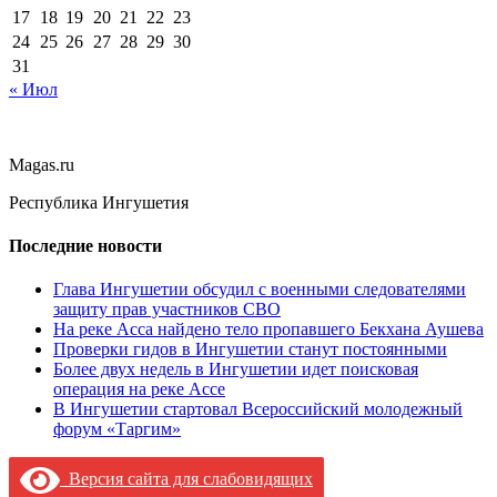
17
18
19
20
21
22
23
24
25
26
27
28
29
30
31
« Июл
Magas.ru
Республика Ингушетия
Последние новости
Глава Ингушетии обсудил с военными следователями
защиту прав участников СВО
На реке Асса найдено тело пропавшего Бекхана Аушева
Проверки гидов в Ингушетии станут постоянными
Более двух недель в Ингушетии идет поисковая
операция на реке Ассе
В Ингушетии стартовал Всероссийский молодежный
форум «Таргим»
Версия сайта для слабовидящих