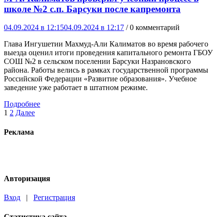
школе №2 с.п. Барсуки после капремонта
04.09.2024 в 12:15
04.09.2024 в 12:17
/ 0 комментарий
Глава Ингушетии Махмуд-Али Калиматов во время рабочего
выезда оценил итоги проведения капитального ремонта ГБОУ
СОШ №2 в сельском поселении Барсуки Назрановского
района. Работы велись в рамках государственной программы
Российской Федерации «Развитие образования». Учебное
заведение уже работает в штатном режиме.
Подробнее
Пагинация
1
2
Далее
записей
Реклама
Авторизация
Вход
|
Регистрация
Статистика сайта