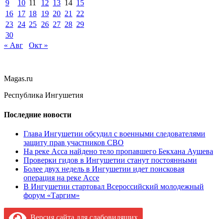
9
10
11
12
13
14
15
16
17
18
19
20
21
22
23
24
25
26
27
28
29
30
« Авг
Окт »
Magas.ru
Республика Ингушетия
Последние новости
Глава Ингушетии обсудил с военными следователями
защиту прав участников СВО
На реке Асса найдено тело пропавшего Бекхана Аушева
Проверки гидов в Ингушетии станут постоянными
Более двух недель в Ингушетии идет поисковая
операция на реке Ассе
В Ингушетии стартовал Всероссийский молодежный
форум «Таргим»
Версия сайта для слабовидящих