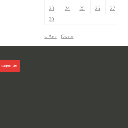
23
24
25
26
27
30
« Авг
Окт »
овидящих