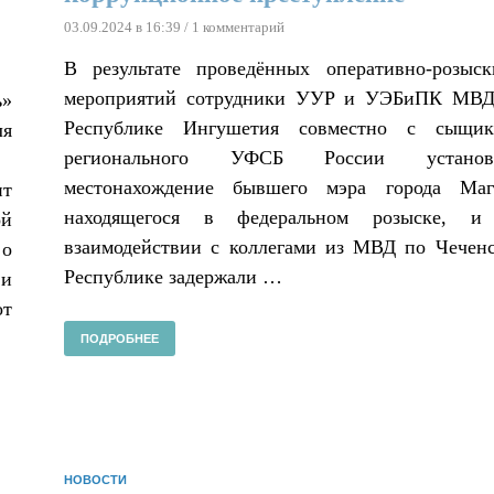
03.09.2024 в 16:39
/ 1 комментарий
В результате проведённых оперативно-розыс
мероприятий сотрудники УУР и УЭБиПК МВД
ь»
Республике Ингушетия совместно с сыщик
ля
регионального УФСБ России установ
местонахождение бывшего мэра города Мага
ит
находящегося в федеральном розыске, и
ой
взаимодействии с коллегами из МВД по Чечен
 о
Республике задержали …
 и
т
ПОДРОБНЕЕ
НОВОСТИ