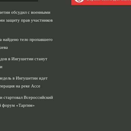
шетии обсудил с военными
ми защиту прав участников
а найдено тело пропавшего
шева
дов в Ингушетии станут
и
недель в Ингушетии идет
перация на реке Ассе
и стартовал Всероссийский
 форум «Таргим»