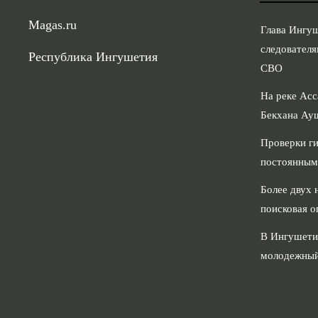
Magas.ru
Глава Ингу
следователя
Республика Ингушетия
СВО
На реке Асс
Бекхана Ау
Проверки ги
постоянным
Более двух 
поисковая о
В Ингушети
молодежный