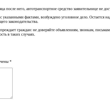
ца после него, автотранспортное средство заявительнице не дос
с указанными фактами, возбуждено уголовное дело. Остается на
его законодательства.
реждает граждан: не доверяйте объявлениям, звонкам, письма
сть в таких случаях.
ечены
*