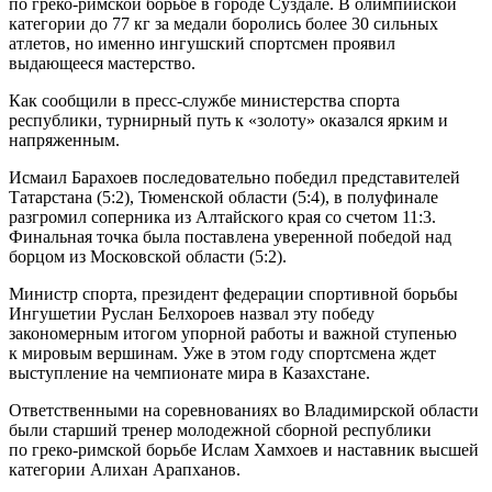
по греко-римской борьбе в городе Суздале. В олимпийской
категории до 77 кг за медали боролись более 30 сильных
атлетов, но именно ингушский спортсмен проявил
выдающееся мастерство.
Как сообщили в пресс-службе министерства спорта
республики, турнирный путь к «золоту» оказался ярким и
напряженным.
Исмаил Барахоев последовательно победил представителей
Татарстана (5:2), Тюменской области (5:4), в полуфинале
разгромил соперника из Алтайского края со счетом 11:3.
Финальная точка была поставлена уверенной победой над
борцом из Московской области (5:2).
Министр спорта, президент федерации спортивной борьбы
Ингушетии Руслан Белхороев назвал эту победу
закономерным итогом упорной работы и важной ступенью
к мировым вершинам. Уже в этом году спортсмена ждет
выступление на чемпионате мира в Казахстане.
Ответственными на соревнованиях во Владимирской области
были старший тренер молодежной сборной республики
по греко-римской борьбе Ислам Хамхоев и наставник высшей
категории Алихан Арапханов.