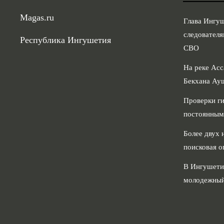
Magas.ru
Глава Ингу
следователя
Республика Ингушетия
СВО
На реке Асс
Бекхана Ау
Проверки ги
постоянным
Более двух 
поисковая о
В Ингушети
молодежный