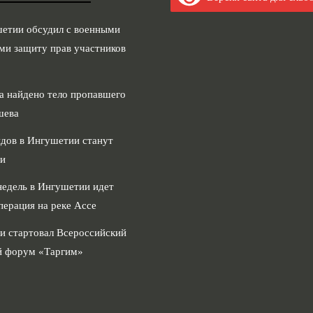
шетии обсудил с военными
ми защиту прав участников
а найдено тело пропавшего
шева
дов в Ингушетии станут
и
недель в Ингушетии идет
перация на реке Ассе
и стартовал Всероссийский
 форум «Таргим»