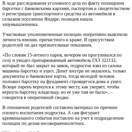
В ходе расследования уголовного дела по факту похищения
барсетки с банковскими картами, паспортом и свидетельством
о регистрации транспортного средства из автомобиля в
сельском поселении Яндаре, полиция нашла
злоумышленника.
Участковые уполномоченные полиции оперативно выяснили
личность юноши, причастного к краже. В присутствии
родителей он дал признательные показания.
«По словам 15-летнего парня, вечером он прогуливался по
селу и увидел припаркованный автомобиль ГАЗ 322132,
который не был закрыт на замок, подросток взял из салона
машины барсетку и ушел. Денег внутри не оказалось, только
документы и банковские карты, тогда молодой человек
положил барсетку на фундамент строящегося дома и ушел.
Вскоре парень вернулся к этому месту, как уверяет, чтобы
вернуть барсетку владельцу, но ее уже там не было», –
говорится в оперативной сводке.
В отношении родителей составлен материал по причине
плохого воспитания подростка. А сам фигурант
криминального события поставлен на учет в подразделение
полиции по делам несовершеннолетних.