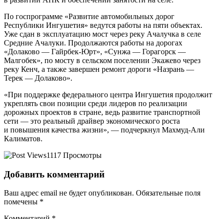
По госпрограмме «Развитие автомобильных дорог
Республики Ингушетия» ведутся работы на пяти объектах.
Уже сдан в эксплуатацию мост через реку Ачалучка в селе
Средние Ачалуки. Продолжаются работы на дорогах
«Долаково — Гайрбек-Юрт», «Сунжа — Горагорск —
Малгобек», по мосту в сельском поселении Экажево через
реку Кенч, а также завершен ремонт дороги «Назрань —
Терек — Долаково».
«При поддержке федерального центра Ингушетия продолжит
укреплять свои позиции среди лидеров по реализации
дорожных проектов в стране, ведь развитие транспортной
сети — это реальный драйвер экономического роста
и повышения качества жизни», — подчеркнул Махмуд-Али
Калиматов.
1117 Просмотры
Добавить комментарий
Ваш адрес email не будет опубликован.
Обязательные поля
помечены
*
Комментарий
*