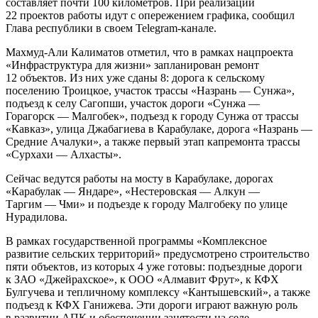
составляет почти 100 километров. При реализации
22 проектов работы идут с опережением графика, сообщил
Глава республики в своем Telegram-канале.
Махмуд-Али Калиматов отметил, что в рамках нацпроекта
«Инфраструктура для жизни» запланирован ремонт
12 объектов. Из них уже сданы 8: дорога к сельскому
поселению Троицкое, участок трассы «Назрань — Сунжа»,
подъезд к селу Сагопши, участок дороги «Сунжа —
Горагорск — Малгобек», подъезд к городу Сунжа от трассы
«Кавказ», улица Джабагиева в Карабулаке, дорога «Назрань —
Средние Ачалуки», а также первый этап капремонта трассы
«Сурхахи — Алхасты».
Сейчас ведутся работы на мосту в Карабулаке, дорогах
«Карабулак — Яндаре», «Нестеровская — Алкун —
Таргим — Чми» и подъезде к городу Малгобеку по улице
Нурадилова.
В рамках государственной программы «Комплексное
развитие сельских территорий» предусмотрено строительство
пяти объектов, из которых 4 уже готовы: подъездные дороги
к ЗАО «Джейрахское», к ООО «Алмавит Фрут», к КФХ
Булгучева и тепличному комплексу «Кантышевский», а также
подъезд к КФХ Ганижева. Эти дороги играют важную роль
в развитии АПК и обеспечении занятости на селе.