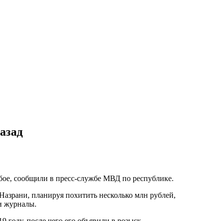
азад
бое, сообщили в пресс-службе МВД по республике.
Назрани, планируя похитить несколько млн рублей,
и журналы.
 году, после чего его объявили в розыск.