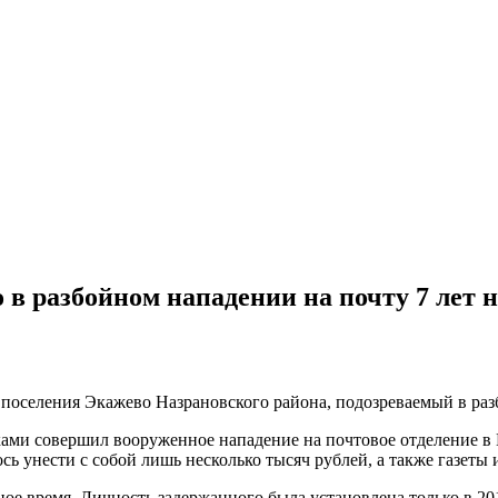
в разбойном нападении на почту 7 лет н
 поселения Экажево Назрановского района, подозреваемый в раз
ками совершил вооруженное нападение на почтовое отделение в 
ь унести с собой лишь несколько тысяч рублей, а также газеты 
 время. Личность задержанного была установлена только в 2019