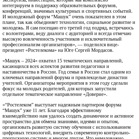
интегрируем в поддержку образовательных форумов,
конференций, значимых культурных и спортивных событий.
И молодежный форум “Машук” очень показателен в этом
плане, так
как
объединяет технологии, социальное развитие и
молодежь. Я сам посещаю его третий год подряд, встречаюсь
с
волонтерами, веду диалоги с аудиторией и всегда отмечаю
высокую вовлеченность участников и исключительный
профессионализм организаторов», — поделился вице-
президент «Ростелекома» на Юге Сергей Мордасов.
«Машук – 2024» охватил 15 тематических направлений,
касающихся всех аспектов развития педагогики и
наставничества в России. Год семьи в России стал одним из
ключевых направлений форума
и
привлек
целые
династии
учителей
. Организаторы мероприятия в этом году
сделали
фокус на
молоды
х
родителе
й
,
для
которых
запустили
отдельное тематическое направление «Доверие».
«
“Ростелеком”
выступает
наде
жным партнером форума
“
Машук
”
уже 11 лет. Благодаря эффективному
взаимодействию нам удалось создать динамичное и активное
пространство для обмена знаниями, идеями и опытом,
организовать развитую систему обучения
с использованием
цифровых технологий, внедрить современную контрольно-
пропускную систему и многое другое. Что немаловажно,