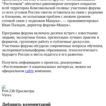
“Ростелеком”
обеспечил равномерное интернет-покрытие
всей территории Комсомольской поляны: участники форума
со всех уголков России
смогли
оставаться на связи с родными
и близкими, не испытывая проблем с низким уровнем
сотовой связи у подножия Машука
»
,
—
прокомментировал
Иван Пальцев,
директор форума
«Машук»
.
Программа форума
включала
десятки встреч с известными
людьми, экспертные блоки, презентации лучших практик и
форматов, групповую работу и публичные дискуссии.
Участники форума
обсудили
современные вопросы обучения,
экспериментальны
е
форм
ы
образования, технологического
будущего России и места педагога в его развитии.
Получить информацию о проектах, реализуемых
«Ростелекомом» в национальных интересах, можно на
официальном
сайте
компании.
238 Просмотры
Добавить комментарий