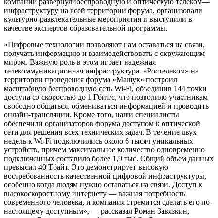
компании
развернули
беспроводную
и оптическую
телеком
—
инфрастру
ктуру на всей территории форума,
организовал
и
культурно-
развлекательные мероприятия
и выступили в
качестве экспертов образовательной прог
р
аммы.
«
Цифровые технологии позволяют нам оставаться на связи,
получать информацию и взаимодействовать с окружающим
миром
. В
ажную роль в этом играет надежная
телекоммуникационная инфраструктура. «Ростелеком» на
территории проведения форума «Машук» построил
масштабную беспроводную сеть
Wi-Fi
, объединив 144 точки
доступа со скоростью до 1 Гбит/с, что позволило участникам
свободно общаться, обмениваться информацией и проводить
онлайн-трансляции. Кроме того, наши специалисты
обеспечили организаторов форума доступом к оптической
сети для решения всех технических задач. В течение двух
недель к
Wi-Fi
подключились около 6 тысяч уникальных
устройств, причем максимальное количество одновременно
подключенных составило более 1,9 тыс. Общий объем данных
превысил 40 Тбайт. Это демонстрирует высокую
востребованность качественной цифровой инфраструктуры,
особенно когда людям
нужно
оставаться на связи. Доступ к
высокоскоростному интернету — важная потребность
современного человека, и компания стремится сделать его по-
настоящему доступным», — рассказал Роман Завязкин,