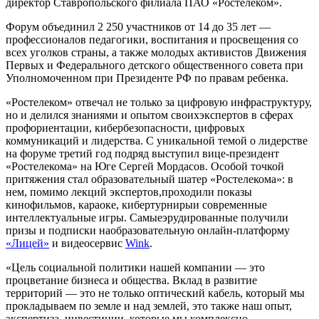
директор Ставропольского филиала ПАО «Ростелеком».
Форум объединил 2
250 участников от 14 до 35 лет —
профессионалов педагогики, воспитания и просвещения со
всех уголков страны, а также молодых активистов Движения
Первых и Федерального детского общественного совета при
Уполномоченном при Президенте РФ по правам ребенка.
«Ростелеком» отвеча
л
не только за цифровую инфраструктуру,
но и дели
л
ся знаниями и опытом
своих
экспертов в сферах
профориентации,
кибербезопасности
, циф
ровых
коммуникаций и лидерства
.
С уникальной темой о лидерстве
на форуме третий год подряд выступил вице-президент
«
Ростелекома» на Юге Сергей Мордасов.
Особой точкой
прит
яжения стал образовательный шате
р
«
Ростелекома
»
: в
н
е
м
,
помимо лекций экспертов
,
проходили
показы
кинофильмов,
караоке,
кибертурниры
и современные
интеллектуальные игры
.
С
амы
е
эрудированны
е
получили
призы и
подписк
и
на
образовательную
онлайн-
платформу
«Лицей»
и
видеосервис
Wink
.
«
Цель социальной политики нашей компании — это
процветание бизнеса и общества. Вклад в развитие
территорий — это не только оптический кабель, который мы
прокладываем по земле
и
над землей
, это также наш опыт,
экспертиза, инвестиции, которые мы комплексно