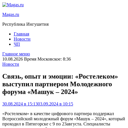
Magas.ru
Республика Ингушетия
Главная
Новости
ЧП
Главное меню
10.08.2026 Время Московское: 8:36
Новости
Связь, опыт и эмоции: «Ростелеком»
выступил партнером Молодежного
форума «Машук – 2024»
30.08.2024 в 15:13
03.09.2024 в 10:15
«Ростелеком»
в качестве
цифров
ого
партнер
а поддержал
Всероссийск
ий
молодежн
ый
форум «Машук – 202
4
», который
проходил в Пятигорске с
9
по 2
3
августа.
Специалисты