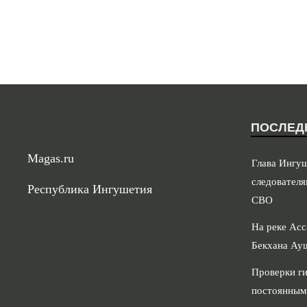
ПОСЛЕД
Magas.ru
Глава Ингу
следователя
Республика Ингушетия
СВО
На реке Асс
Бекхана Ау
Проверки ги
постоянным