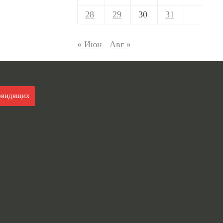
28
29
30
31
« Июн
Авг »
овидящих