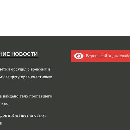
НИЕ НОВОСТИ
Версия сайта для слаб
шетии обсудил с военными
ми защиту прав участников
а найдено тело пропавшего
шева
дов в Ингушетии станут
и