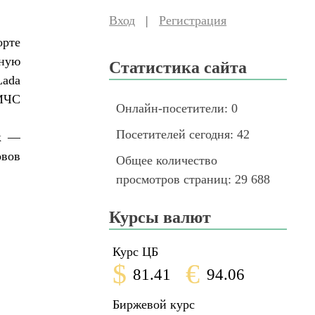
Вход
|
Регистрация
орте
нную
Статистика сайта
Lada
 МЧС
Онлайн-посетители:
0
Посетителей сегодня:
42
ек —
овов
Общее количество
просмотров страниц:
29 688
Курсы валют
Курс ЦБ
$
€
81.41
94.06
Биржевой курс