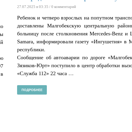
27.07.2025 в 03:35
/ 0 комментарий
Ребенок и четверо взрослых на попутном трансп
доставлены Малгобекскую центральную райо
ло
больницу после столкновения Mercedes-Benz и 
ны
Samara, информировали газету «Ингушетия» в
ий
республики.
Сообщение об автоаварии по дороге «Малгоб
ую
Зязиков-Юрт» поступило в центр обработки выз
97
«Служба 112» 22 часа …
 в
ПОДРОБНЕЕ