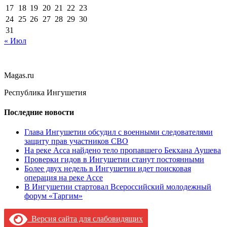
17
18
19
20
21
22
23
24
25
26
27
28
29
30
31
« Июл
Magas.ru
Республика Ингушетия
Последние новости
Глава Ингушетии обсудил с военными следователями
защиту прав участников СВО
На реке Асса найдено тело пропавшего Бекхана Аушева
Проверки гидов в Ингушетии станут постоянными
Более двух недель в Ингушетии идет поисковая
операция на реке Ассе
В Ингушетии стартовал Всероссийский молодежный
форум «Таргим»
Версия сайта для слабовидящих