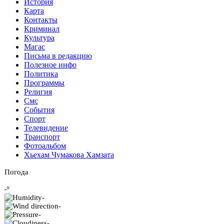
История
Карта
Контакты
Криминал
Культура
Магас
Письма в редакцию
Полезное инфо
Политика
Программы
Религия
Смс
События
Спорт
Телевидение
Транспорт
Фотоальбом
Хьехам Чумакова Хамзата
Погода
-º
-
-
-
-