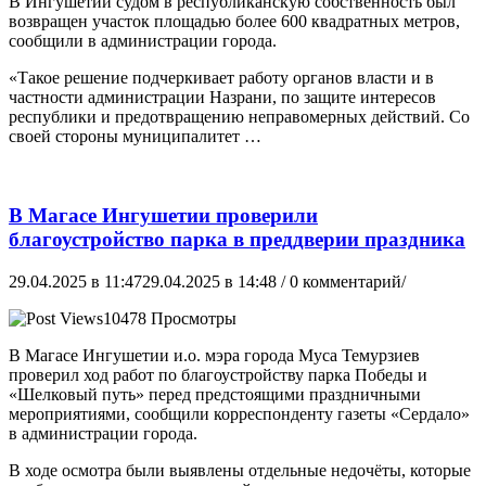
В Ингушетии судом в республиканскую собственность был
возвращен участок площадью более 600 квадратных метров,
сообщили в администрации города.
«Такое решение подчеркивает работу органов власти и в
частности администрации Назрани, по защите интересов
республики и предотвращению неправомерных действий. Со
своей стороны муниципалитет …
В Магасе Ингушетии проверили
благоустройство парка в преддверии праздника
29.04.2025 в 11:47
29.04.2025 в 14:48
/ 0 комментарий/
10478 Просмотры
В Магасе Ингушетии и.о. мэра города Муса Темурзиев
проверил ход работ по благоустройству парка Победы и
«Шелковый путь» перед предстоящими праздничными
мероприятиями, сообщили корреспонденту газеты «Сердало»
в администрации города.
В ходе осмотра были выявлены отдельные недочёты, которые