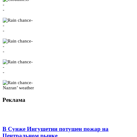
-
-
-
-
-
-
-
-
-
-
-
-
Nazran’ weather
Реклама
В Сунже Ингушетии потушен пожар на
Центральном рынке