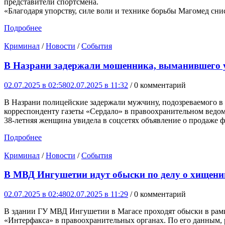
представители спортсмена.
«Благодаря упорству, силе воли и технике борьбы Магомед сни
Подробнее
Криминал
/
Новости
/
События
В Назрани задержали мошенника, выманившего у
02.07.2025 в 02:58
02.07.2025 в 11:32
/ 0 комментарий
В Назрани полицейские задержали мужчину, подозреваемого в
корреспонденту газеты «Сердало» в правоохранительном ведом
38-летняя женщина увидела в соцсетях объявление о продаже 
Подробнее
Криминал
/
Новости
/
События
В МВД Ингушетии идут обыски по делу о хищении
02.07.2025 в 02:48
02.07.2025 в 11:29
/ 0 комментарий
В здании ГУ МВД Ингушетии в Магасе проходят обыски в рамк
«Интерфакса» в правоохранительных органах. По его данным, р