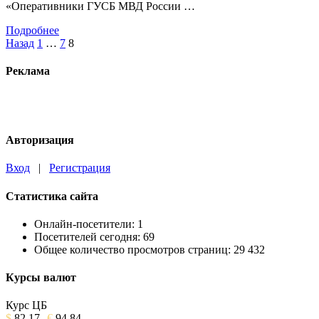
«Оперативники ГУСБ МВД России …
Подробнее
Пагинация
Назад
1
…
7
8
записей
Реклама
Авторизация
Вход
|
Регистрация
Статистика сайта
Онлайн-посетители:
1
Посетителей сегодня:
69
Общее количество просмотров страниц:
29 432
Курсы валют
Курс ЦБ
$
82.17
€
94.84