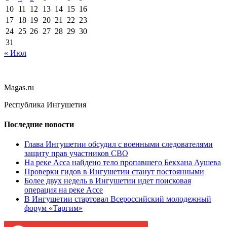
10
11
12
13
14
15
16
17
18
19
20
21
22
23
24
25
26
27
28
29
30
31
« Июл
Magas.ru
Республика Ингушетия
Последние новости
Глава Ингушетии обсудил с военными следователями
защиту прав участников СВО
На реке Асса найдено тело пропавшего Бекхана Аушева
Проверки гидов в Ингушетии станут постоянными
Более двух недель в Ингушетии идет поисковая
операция на реке Ассе
В Ингушетии стартовал Всероссийский молодежный
форум «Таргим»