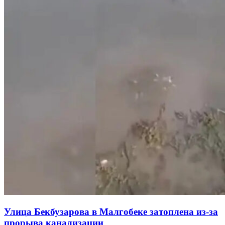
Улица Бекбузарова в Малгобеке затоплена из-за
прорыва канализации