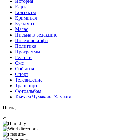
История
Карта
Контакты
Криминал
Культура
Магас
Письма в редакцию
Полезное инфо
Политика
Программы
Религия
Смс
События
Спорт
Телевидение
Транспорт
Фотоальбом
Хьехам Чумакова Хамзата
Погода
-º
-
-
-
-