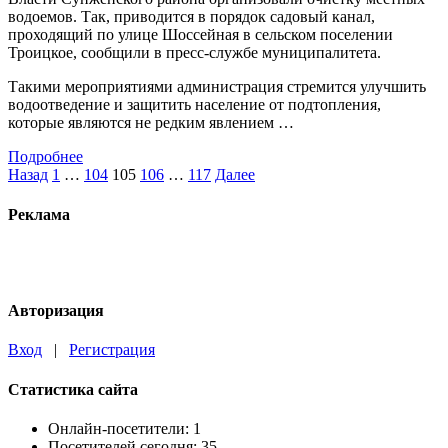
водоемов. Так, приводится в порядок садовый канал,
проходящий по улице Шоссейная в сельском поселении
Троицкое, сообщили в пресс-службе муниципалитета.
Такими мероприятиями администрация стремится улучшить
водоотведение и защитить население от подтопления,
которые являются не редким явлением …
Подробнее
Пагинация
Назад
1
…
104
105
106
…
117
Далее
записей
Реклама
Авторизация
Вход
|
Регистрация
Статистика сайта
Онлайн-посетители:
1
Посетителей сегодня:
35