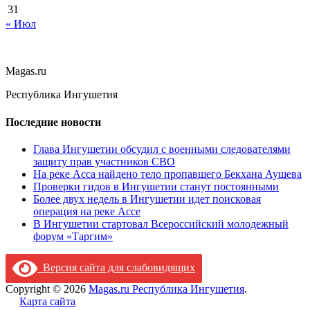
31
« Июл
Magas.ru
Республика Ингушетия
Последние новости
Глава Ингушетии обсудил с военными следователями
защиту прав участников СВО
На реке Асса найдено тело пропавшего Бекхана Аушева
Проверки гидов в Ингушетии станут постоянными
Более двух недель в Ингушетии идет поисковая
операция на реке Ассе
В Ингушетии стартовал Всероссийский молодежный
форум «Таргим»
Версия сайта для слабовидящих
Copyright © 2026
Magas.ru Республика Ингушетия
.
Карта сайта