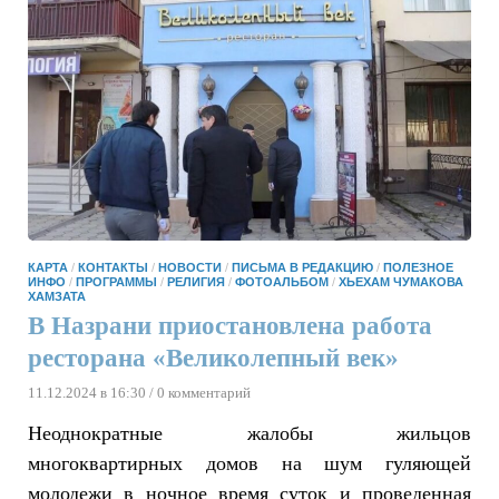
КАРТА
/
КОНТАКТЫ
/
НОВОСТИ
/
ПИСЬМА В РЕДАКЦИЮ
/
ПОЛЕЗНОЕ
ИНФО
/
ПРОГРАММЫ
/
РЕЛИГИЯ
/
ФОТОАЛЬБОМ
/
ХЬЕХАМ ЧУМАКОВА
ХАМЗАТА
В Назрани приостановлена работа
ресторана «Великолепный век»
11.12.2024 в 16:30
/ 0 комментарий
Неоднократные жалобы жильцов
многоквартирных домов на шум гуляющей
молодежи в ночное время суток и проведенная